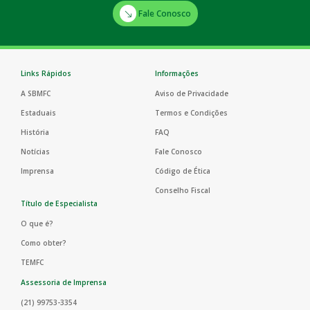
Fale Conosco
Links Rápidos
Informações
A SBMFC
Aviso de Privacidade
Estaduais
Termos e Condições
História
FAQ
Notícias
Fale Conosco
Imprensa
Código de Ética
Conselho Fiscal
Título de Especialista
O que é?
Como obter?
TEMFC
Assessoria de Imprensa
(21) 99753-3354