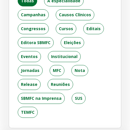
Todas
A especialidade
Campanhas
Causos Clínicos
Congressos
Cursos
Editais
Editora SBMFC
Eleições
Eventos
Institucional
Jornadas
MFC
Nota
Release
Reuniões
SBMFC na Imprensa
SUS
TEMFC