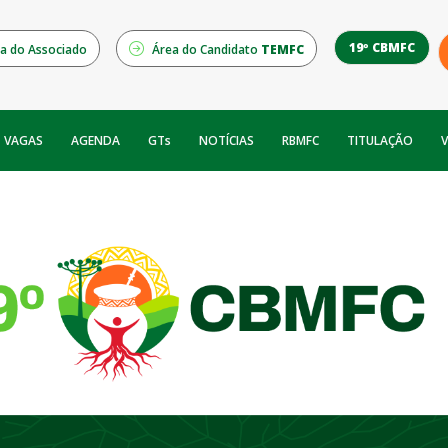
19º CBMFC
a do Associado
Área do Candidato
TEMFC
NOTÍCIAS
RBMFC
V
VAGAS
AGENDA
GTs
TITULAÇÃO