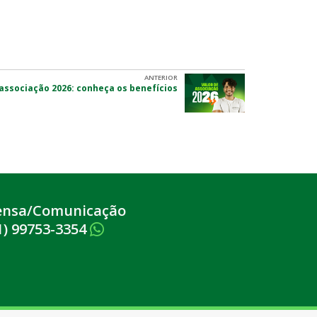
ANTERIOR
 associação 2026: conheça os benefícios
ensa/Comunicação
1) 99753-3354