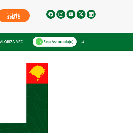
Loja
SBMFC
ALORIZA MFC
Seja Associada(o)