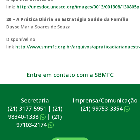
link:
http://unesdoc.unesco.org/images/0013/001308/130805p
20 –
A Prática Diária na Estratégia Saúde da Família
Dayse Maria Soares de Souza
Disponível no
link
http://www.smmfc.org.br/arquivos/apraticadiarianaest
Entre em contato com a SBMFC
Secretaria
Imprensa/Comunicação
(21) 3177-5951
|
(21)
(21) 99753-3354
98340-1338
|
(21)
97103-2174