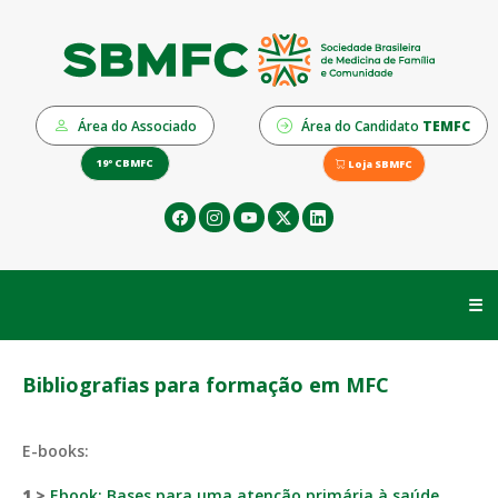
Área do Associado
Área do Candidato
TEMFC
19º CBMFC
Loja SBMFC
☰
Bibliografias para formação em MFC
E-books:
1 >
Ebook: Bases para uma atenção primária à saúde