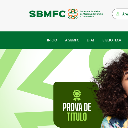
Áre
INÍCIO
EPAs
A SBMFC
BIBLIOTECA