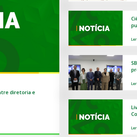
Ci
pu
Ler
SB
pr
Ler
tre diretoria e
Li
Co
Ler