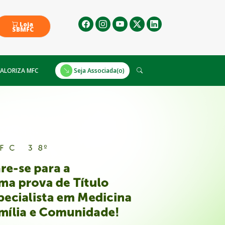
Loja
SBMFC
ALORIZA MFC
Seja Associada(o)