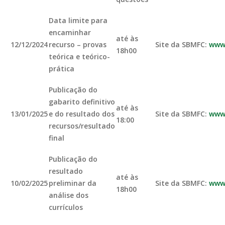
Data limite para
encaminhar
até às
12/12/2024
recurso – provas
Site da SBMFC:
www.
18h00
teórica e teórico-
prática
Publicação do
gabarito definitivo
até às
13/01/2025
e do resultado dos
Site da SBMFC:
www.
18:00
recursos/resultado
final
Publicação do
resultado
até às
10/02/2025
preliminar da
Site da SBMFC:
www.
18h00
análise dos
currículos