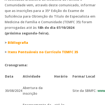
Comunidade vem, através deste comunicado, informar
que as inscrições para a 35ª Edição do Exame de
Suficiência para Obtenção do Título de Especialista em
Medicina de Família e Comunidade (TEMFC 35) foram
prorrogadas até às
18h do dia 07/10/2024
(próxima segunda-feira).
>
Bibliografia
>
Itens Pontuáveis no Currículo TEMFC 35
Cronograma:
Data
Atividade
Horário
Forma/ Local
Abertura da
30/08/2024
Site da SBMFC:
www.
inscrição
Encerramento da
até às