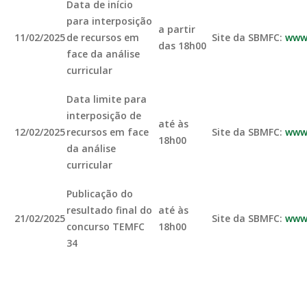
Data de início
para interposição
a partir
11/02/2025
de recursos em
Site da SBMFC:
www.
das 18h00
face da análise
curricular
Data limite para
interposição de
até às
12/02/2025
recursos em face
Site da SBMFC:
www.
18h00
da análise
curricular
Publicação do
resultado final do
até às
21/02/2025
Site da SBMFC:
www.
concurso TEMFC
18h00
34