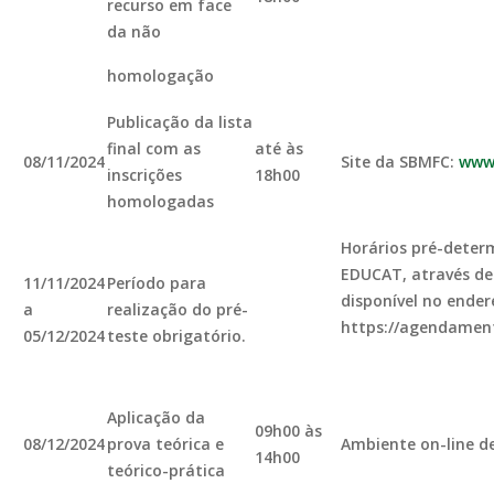
recurso em face
da não
homologação
Publicação da lista
final com as
até às
08/11/2024
Site da SBMFC:
www.
inscrições
18h00
homologadas
Horários pré-deter
EDUCAT, através d
11/11/2024
Período para
disponível no ender
a
realização do pré-
https://agendament
05/12/2024
teste obrigatório.
Aplicação da
09h00 às
08/12/2024
prova teórica e
Ambiente on-line d
14h00
teórico-prática