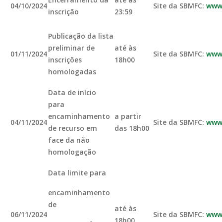
04/10/2024
Site da SBMFC:
www.
inscrição
23:59
Publicação da lista
preliminar de
até às
01/11/2024
Site da SBMFC:
www.
inscrições
18h00
homologadas
Data de início
para
encaminhamento
a partir
04/11/2024
Site da SBMFC:
www.
de recurso em
das 18h00
face da não
homologação
Data limite para
encaminhamento
de
até às
06/11/2024
Site da SBMFC:
www.
18h00