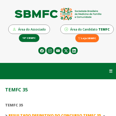
Área do Associado
Área do Candidato
TEMFC
19º CBMFC
Loja SBMFC
☰
TEMFC 35
TEMFC 35
>
RESULTADO DEFINITIVO DO CONCURSO TEMFC 35
–