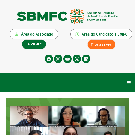
Área do Associado
Área do Candidato
TEMFC
19º CBMFC
Loja SBMFC
☰