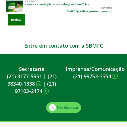
PRÓXIMO
Valor de associação 2026: conheça os benefícios
ANTERIOR
SBMFC Qualifica: próximos passos
Entre em contato com a SBMFC
Secretaria
Imprensa/Comunicação
(21) 3177-5951
|
(21)
(21) 99753-3354
98340-1338
|
(21)
97103-2174
Fale Conosco