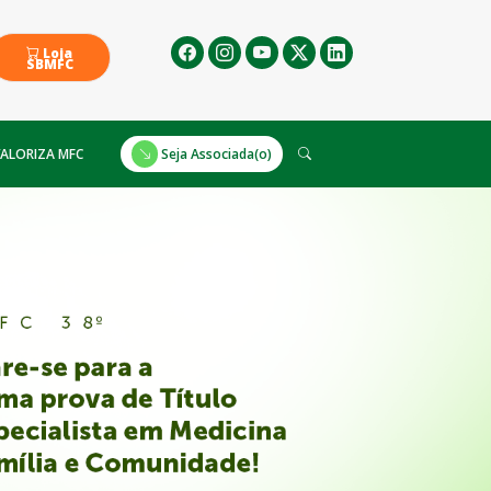
Loja
SBMFC
ALORIZA MFC
Seja Associada(o)