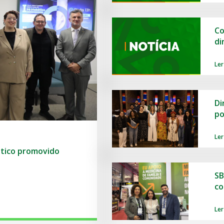
Co
di
Ler
Di
po
Ler
ético promovido
SB
co
Ler