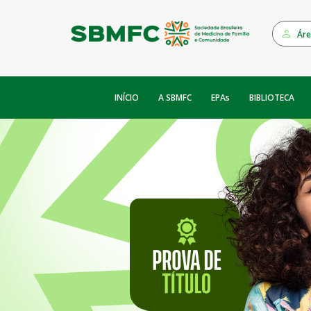
Áre
INÍCIO
EPAs
A SBMFC
BIBLIOTECA