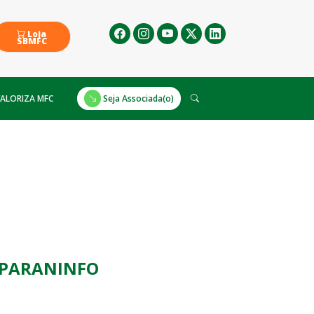
Loja
SBMFC
ALORIZA MFC
Seja Associada(o)
o PARANINFO