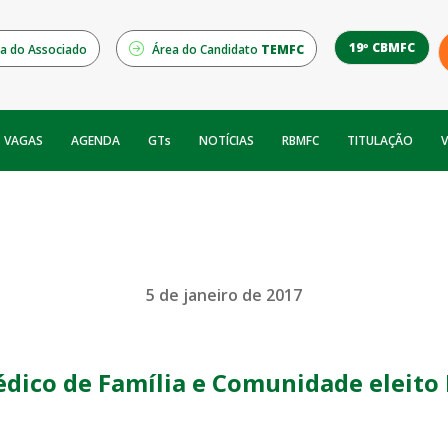
19º CBMFC
a do Associado
Área do Candidato
TEMFC
NOTÍCIAS
RBMFC
V
VAGAS
AGENDA
GTs
TITULAÇÃO
5 de janeiro de 2017
édico de Família e Comunidade eleit