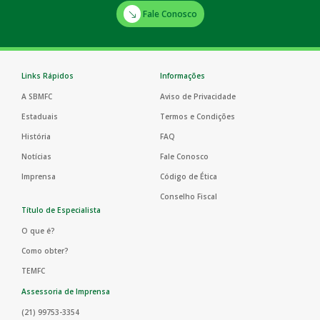
Fale Conosco
Links Rápidos
Informações
A SBMFC
Aviso de Privacidade
Estaduais
Termos e Condições
História
FAQ
Notícias
Fale Conosco
Imprensa
Código de Ética
Conselho Fiscal
Título de Especialista
O que é?
Como obter?
TEMFC
Assessoria de Imprensa
(21) 99753-3354