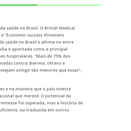
a saúde no Brasil. O British Medical
” e “Economic success threatens
de saúde no Brasil e afirma no entre
ília é apontada como a principal
ões hospitalares. “Mais de 75% das
adas contra diarreia, tétano e
desejam atingir são menores que essas”,
res e na maneira que o país investe
acional que merece. O potencial da
romessa foi superada, mas a história de
uficiente, ou traduzida em outros