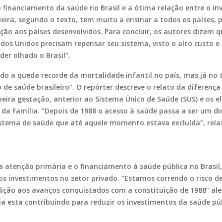
financiamento da saúde no Brasil e a ótima relação entre o in
leira, segundo o texto, tem muito a ensinar a todos os países,
ão aos países desenvolvidos. Para concluir, os autores dizem q
tados Unidos precisam repensar seu sistema, visto o alto custo 
der olhado o Brasil”.
 a queda recorde da mortalidade infantil no país, mas já no t
de saúde brasileiro”. O repórter descreve o relato da diferença
eira gestação, anterior ao Sistema Único de Saúde (SUS) e os el
a Família. “Depois de 1988 o acesso à saúde passa a ser um dir
tema de saúde que até aquele momento estava excluída”, rela
a atenção primária e o financiamento à saúde pública no Brasi
 investimentos no setor privado. “Estamos correndo o risco d
dição aos avanços conquistados com a constituição de 1988” a
 esta contribuindo para reduzir os investimentos da saúde públ