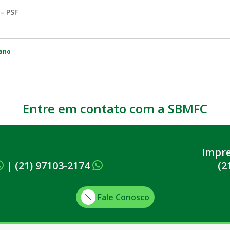
– PSF
ano
Entre em contato com a SBMFC
Impr
|
(21) 97103-2174
(2
Fale Conosco