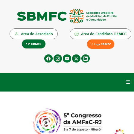
Área do Associado
Área do Candidato
TEMFC
19º CBMFC
Loja SBMFC
☰