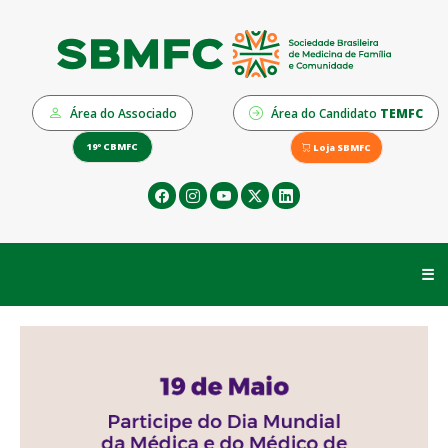
Área do Associado
Área do Candidato
TEMFC
19º CBMFC
Loja SBMFC
☰