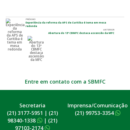
PRÓXIMO
Experiência da reforma da APS de Curitiba é tema em mesa
redonda
ANTERIOR
Abertura do 13º CBMFC destaca ascensão da MFC
Entre em contato com a SBMFC
Secretaria
Imprensa/Comunicação
(21) 3177-5951
|
(21)
(21) 99753-3354
98340-1338
|
(21)
97103-2174