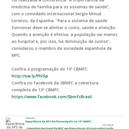
medicina de família para os sistemas de saúde”,
com o convidado internacional Sergio Minué
Lorenzo, da Espanha. “Para o sistema de saúde
funcionar deve-se alinhar o custo, saúde e atenção.
Quando a atenção é efetiva, a população vai menos
ao hospital e, por isso, há diminuição de custos”,
considerou o membro da sociedade espanhola de
MFC.
Confira a programação do 13º CBMFC:
http://ow.ly/PlVGp
Confira no Facebook da SBMFC a cobertura
completa do 13º CBMFC:
https://www.facebook.com/SbmfcBrasil
PRÓXIMO
Experiência da APS de Florianópolis no 13º CBMFC
ANTERIOR
Seminário Nacional de MFC em Áreas Rurais discute valorização