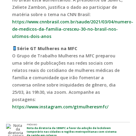
Zeliete Zambon, justifica o dado ao participar de
matéria sobre o tema na CNN Brasil:
https://www.cnnbrasil.com.br/saude/2021/03/04/numero-
de-medicos-da-familia-cresceu-30-no-brasil-nos-
ultimos-dois-anos
Série GT Mulheres na MFC
O Grupo de Trabalho Mulheres na MFC preparou
uma série de publicações nas redes sociais com
relatos reais do cotidiano de mulheres médicas de
família e comunidade que irão fomentar a
conversa online sobre iniquidades de gênero, dia
25/03, às 19h30, via zoom. Acompanhe as
postagens:
https://www.instagram.com/gtmulheresmfc/
PRÓXIMO
Nota da diretoria da SBMFC a favor da adoção de lockdown
temporário nas cidades e regiões metropolitanas com sistema
de saúde em colapso