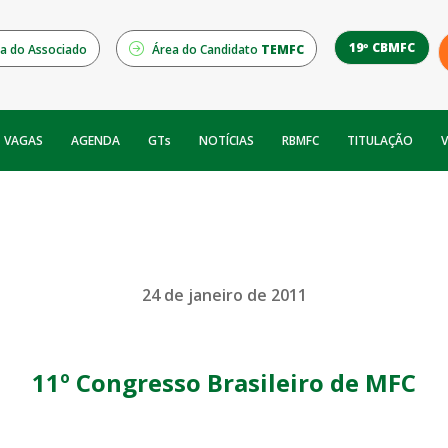
19º CBMFC
a do Associado
Área do Candidato
TEMFC
NOTÍCIAS
RBMFC
V
VAGAS
AGENDA
GTs
TITULAÇÃO
24 de janeiro de 2011
11º Congresso Brasileiro de MFC