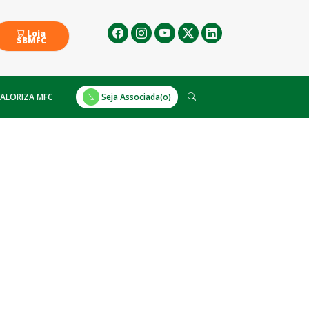
Loja
SBMFC
ALORIZA MFC
Seja Associada(o)