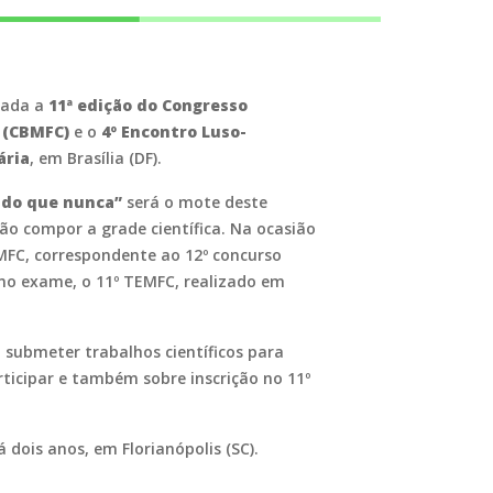
izada a
1
1ª edição do Congresso
 (CBMFC)
e o
4º
Encontro Luso-
ária
, em Brasília (DF).
s do que nunca”
será o mote deste
ão compor a grade científica. Na ocasião
 MFC, correspondente ao 12º concurso
imo exame, o 11º TEMFC, realizado em
el submeter trabalhos científicos para
rticipar e também sobre inscrição no 11º
 dois anos, em Florianópolis (SC).