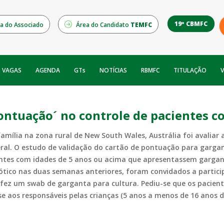
19º CBMFC
a do Associado
Área do Candidato
TEMFC
NOTÍCIAS
RBMFC
V
VAGAS
AGENDA
GTs
TITULAÇÃO
pontuação´ no controle de pacientes 
família na zona rural de New South Wales, Austrália foi avaliar
geral. O estudo de validação do cartão de pontuação para garg
ntes com idades de 5 anos ou acima que apresentassem gargan
tico nas duas semanas anteriores, foram convidados a partic
 fez um swab de garganta para cultura. Pediu-se que os pacie
-se aos responsáveis pelas crianças (5 anos a menos de 16 anos