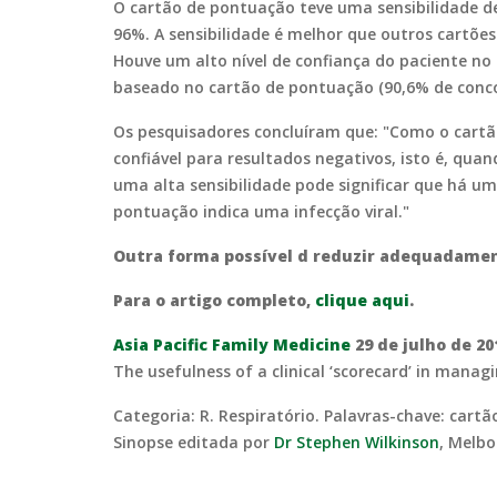
O cartão de pontuação teve uma sensibilidade de
96%. A sensibilidade é melhor que outros cartõ
Houve um alto nível de confiança do paciente n
baseado no cartão de pontuação (90,6% de conco
Os pesquisadores concluíram que: "Como o cartão
confiável para resultados negativos, isto é, qu
uma alta sensibilidade pode significar que há um
pontuação indica uma infecção viral."
Outra forma possível d reduzir adequadament
Para o artigo completo,
clique aqui
.
Asia Pacific Family Medicine
29 de julho de 20
The usefulness of a clinical ‘scorecard’ in manag
Categoria: R. Respiratório. Palavras-chave: cartã
Sinopse editada por
Dr Stephen Wilkinson
, Melbo