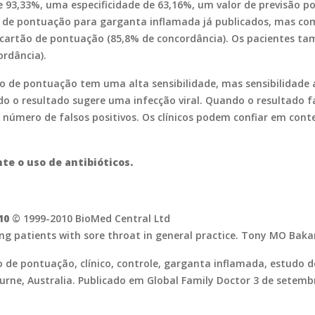
 93,33%, uma especificidade de 63,16%, um valor de previsão po
es de pontuação para garganta inflamada já publicados, mas co
o cartão de pontuação (85,8% de concordância). Os pacientes 
rdância).
 de pontuação tem uma alta sensibilidade, mas sensibilidade a
ando o resultado sugere uma infecção viral. Quando o resultado
 número de falsos positivos. Os clínicos podem confiar em cont
e o uso de antibióticos.
10
© 1999-2010 BioMed Central Ltd
ing patients with sore throat in general practice. Tony MO Baka
o de pontuação, clínico, controle, garganta inflamada, estudo de
urne, Australia. Publicado em Global Family Doctor 3 de setemb