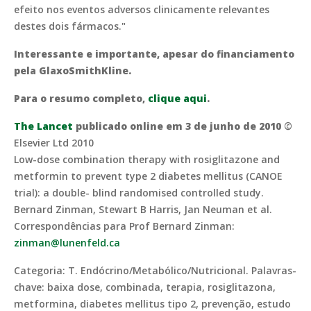
efeito nos eventos adversos clinicamente relevantes
destes dois fármacos."
Interessante e importante, apesar do financiamento
pela GlaxoSmithKline.
Para o resumo completo,
clique aqui
.
The Lancet
publicado online em 3 de junho de 2010
©
Elsevier Ltd 2010
Low-dose combination therapy with rosiglitazone and
metformin to prevent type 2 diabetes mellitus (CANOE
trial): a double- blind randomised controlled study.
Bernard Zinman, Stewart B Harris, Jan Neuman et al.
Correspondências para Prof Bernard Zinman:
zinman@lunenfeld.ca
Categoria: T. Endócrino/Metabólico/Nutricional. Palavras-
chave: baixa dose, combinada, terapia, rosiglitazona,
metformina, diabetes mellitus tipo 2, prevenção, estudo