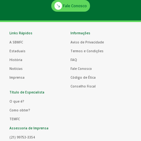
Fale Conosco
Links Rápidos
Informações
A SBMFC
Aviso de Privacidade
Estaduais
Termos e Condições
História
FAQ
Notícias
Fale Conosco
Imprensa
Código de Ética
Conselho Fiscal
Título de Especialista
O que é?
Como obter?
TEMFC
Assessoria de Imprensa
(21) 99753-3354