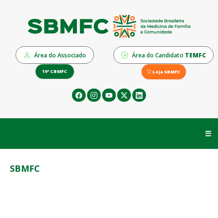
Área do Associado
Área do Candidato
TEMFC
19º CBMFC
Loja SBMFC
☰
SBMFC