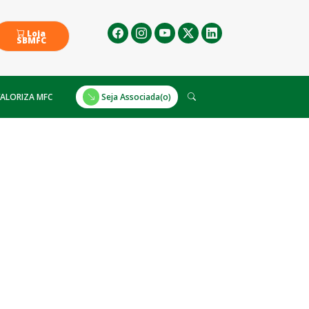
Loja
SBMFC
ALORIZA MFC
Seja Associada(o)