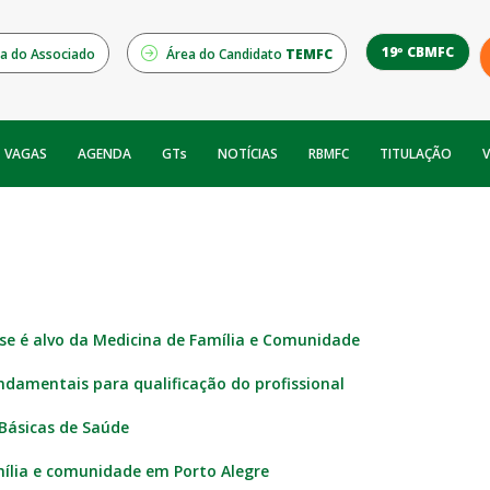
19º CBMFC
a do Associado
Área do Candidato
TEMFC
NOTÍCIAS
RBMFC
V
VAGAS
AGENDA
GTs
TITULAÇÃO
se é alvo da Medicina de Família e Comunidade
damentais para qualificação do profissional
Básicas de Saúde
mília e comunidade em Porto Alegre