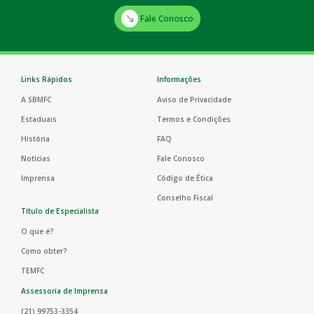
Fale Conosco
Links Rápidos
Informações
A SBMFC
Aviso de Privacidade
Estaduais
Termos e Condições
História
FAQ
Notícias
Fale Conosco
Imprensa
Código de Ética
Conselho Fiscal
Título de Especialista
O que é?
Como obter?
TEMFC
Assessoria de Imprensa
(21) 99753-3354