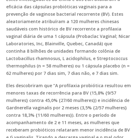
eficácia das cápsulas probióticas vaginais para a
prevenção de vaginose bacterial recorrente (BV). Estes
aleatoriamente atribuíram a 120 mulheres chinesas
saudáveis com histórico de BV recorrente a profilaxia
vaginal diária de uma 1 cápsula (Probaclac Vaginal; Nicar
Laboratories, Inc, Blainville, Quebec, Canadá) que
continha 8 bilhões de unidades formando colônia de
Lactobacillus rhamnosus, L acidophilus, e Streptococcus
thermophilus (n = 58 mulheres) ou 1 cápsula placebo (n =
62 mulheres) por 7 dias sim, 7 dias não, e 7 dias sim.
Eles descobriram que “A profilaxia probiótica resultou em
menores taxas de recorrência para BV (15,8% {9/57
mulheres} contra 45,0% {27/60 mulheres}) e incidência de
Gardnerella vaginalis por 2 meses (3,5% {2/57 mulheres}
contra 18,3% {11/60 mulheres}). Entre o período de
acompanhamento de 2 e 11 meses, as mulheres que
receberam probióticos relataram menor incidência de BV
e G vaginalis. Tirando a descarga vaginal e o mal odor,