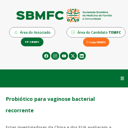
Área do Associado
Área do Candidato
TEMFC
19º CBMFC
Loja SBMFC
☰
Probiótico para vaginose bacterial
recorrente
Estes investigadores da China e dos EUA avaliaram a