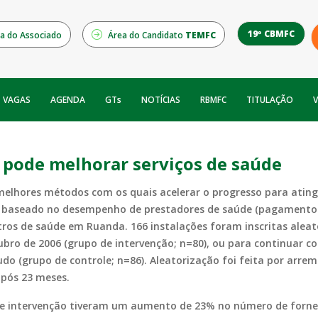
19º CBMFC
a do Associado
Área do Candidato
TEMFC
NOTÍCIAS
RBMFC
V
VAGAS
AGENDA
GTs
TITULAÇÃO
ode melhorar serviços de saúde
elhores métodos com os quais acelerar o progresso para atingi
 baseado no desempenho de prestadores de saúde (pagamento 
tros de saúde em Ruanda. 166 instalações foram inscritas aleat
ubro de 2006 (grupo de intervenção; n=80), ou para continuar 
tudo (grupo de controle; n=86). Aleatorização foi feita por ar
após 23 meses.
de intervenção tiveram um aumento de 23% no número de forne