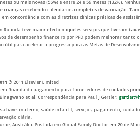
 meses ou mais novas (56%) e entre 24 e 59 meses (132%). Nenh
de crianças recebendo calendários completos de vacinação. Ta
m concordância com as diretrizes clínicas práticas de assistê
 Ruanda teve maior efeito naqueles serviços que tiveram taxa
ivos de desempenho financeiro por PPD podem melhorar tanto o
o útil para acelerar o progresso para as Metas de Desenvolvime
2011
© 2011 Elsevier Limited
úde em Ruanda do pagamento para fornecedores de cuidados pri
 Binagwaho et al. Correspondência para Paul J Gertler:
gertler@h
as-chave: materno, saúde infantil, serviços, pagamento, cuidad
rvação diária.
urne, Austrália. Postada em Global Family Doctor em 20 de Mai