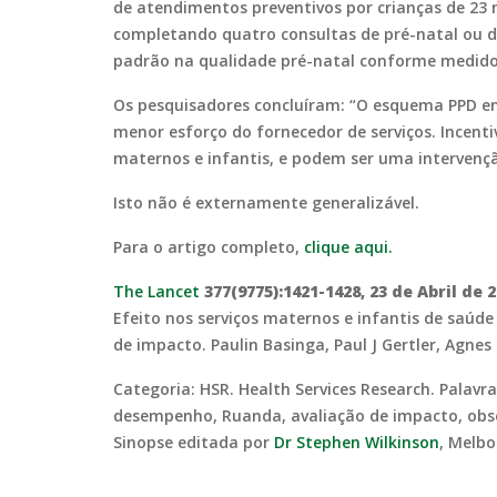
de atendimentos preventivos por crianças de 23
completando quatro consultas de pré-natal ou 
padrão na qualidade pré-natal conforme medido e
Os pesquisadores concluíram: “O esquema PPD em
menor esforço do fornecedor de serviços. Incent
maternos e infantis, e podem ser uma intervençã
Isto não é externamente generalizável.
Para o artigo completo,
clique aqui.
The Lancet
377(9775):1421-1428, 23 de Abril de 
Efeito nos serviços maternos e infantis de sa
de impacto. Paulin Basinga, Paul J Gertler, Agnes
Categoria: HSR. Health Services Research. Palavr
desempenho, Ruanda, avaliação de impacto, obse
Sinopse editada por
Dr Stephen Wilkinson
, Melbo