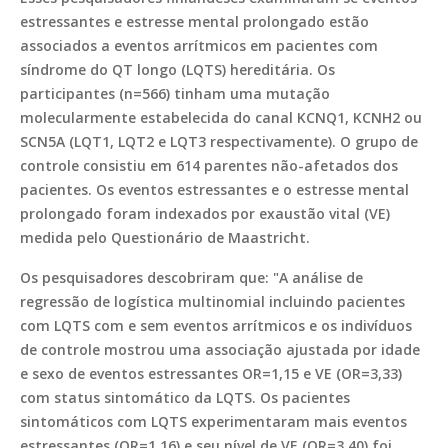
estressantes e estresse mental prolongado estão
associados a eventos arrítmicos em pacientes com
síndrome do QT longo (LQTS) hereditária. Os
participantes (n=566) tinham uma mutação
molecularmente estabelecida do canal KCNQ1, KCNH2 ou
SCN5A (LQT1, LQT2 e LQT3 respectivamente). O grupo de
controle consistiu em 614 parentes não-afetados dos
pacientes. Os eventos estressantes e o estresse mental
prolongado foram indexados por exaustão vital (VE)
medida pelo Questionário de Maastricht.
Os pesquisadores descobriram que: "A análise de
regressão de logística multinomial incluindo pacientes
com LQTS com e sem eventos arrítmicos e os indivíduos
de controle mostrou uma associação ajustada por idade
e sexo de eventos estressantes OR=1,15 e VE (OR=3,33)
com status sintomático da LQTS. Os pacientes
sintomáticos com LQTS experimentaram mais eventos
estressantes (OR=1,16) e seu nível de VE (OR=3,40) foi