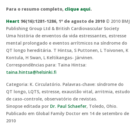
Para o resumo completo,
clique aqui
.
Heart
96(16):1281-1286, 1º de agosto de 2010
© 2010 BMJ
Publishing Group Ltd & British Cardiovascular Society
Uma história de enventos da vida estressantes, estresse
mental prolongado e eventos arrítmicos na síndrome do
QT longo hereditária. T Hintsa, S Puttonen, L Toivonen, K
Kontula, H Swan, L Keltikangas- Järvinen.
Correspondências para: Taina Hintsa:
taina.hintsa@helsinki.fi
Categoria: K. Circulatório. Palavras-chave: síndrome do
QT longo, LQTS, estresse, exaustão vital, arritmia, estudo
de caso-controle, observatório de revistas.
Sinopse editada por
Dr. Paul Schaefer
, Toledo, Ohio.
Publicado em Global Family Doctor em 14 de setembro de
2010