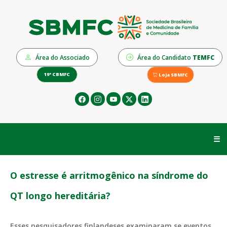
Área do Associado
Área do Candidato
TEMFC
19º CBMFC
Loja SBMFC
☰
O estresse é arritmogênico na síndrome do
QT longo hereditária?
Esses pesquisadores finlandeses examinaram se eventos