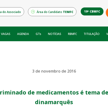
19º CBMFC
a do Associado
Área do Candidato
TEMFC
NOTÍCIAS
RBMFC
V
VAGAS
AGENDA
GTs
TITULAÇÃO
3 de novembro de 2016
riminado de medicamentos é tema de p
dinamarquês