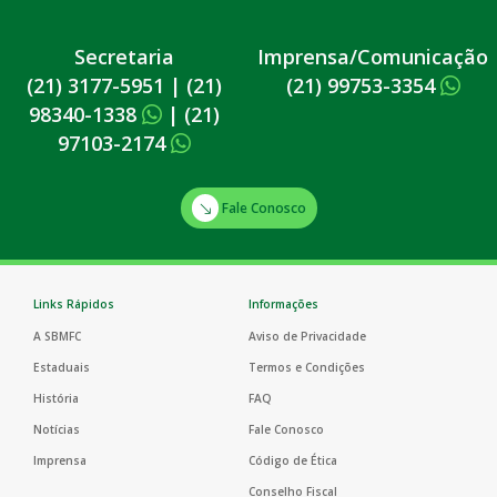
Secretaria
Imprensa/Comunicação
(21) 3177-5951
|
(21)
(21) 99753-3354
98340-1338
|
(21)
97103-2174
Fale Conosco
Links Rápidos
Informações
A SBMFC
Aviso de Privacidade
Estaduais
Termos e Condições
História
FAQ
Notícias
Fale Conosco
Imprensa
Código de Ética
Conselho Fiscal