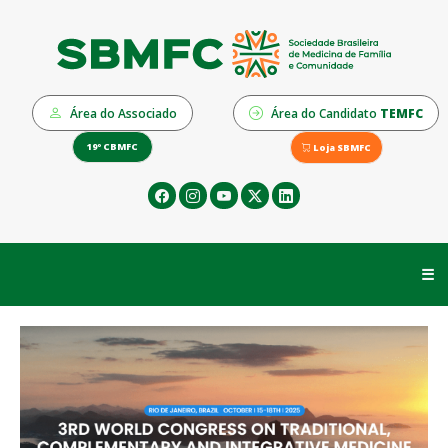
Área do Associado
Área do Candidato
TEMFC
19º CBMFC
Loja SBMFC
☰