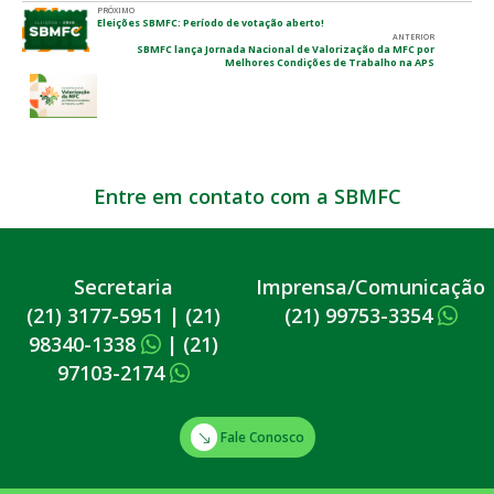
PRÓXIMO
Eleições SBMFC: Período de votação aberto!
ANTERIOR
SBMFC lança Jornada Nacional de Valorização da MFC por
Melhores Condições de Trabalho na APS
Entre em contato com a SBMFC
Secretaria
Imprensa/Comunicação
(21) 3177-5951
|
(21)
(21) 99753-3354
98340-1338
|
(21)
97103-2174
Fale Conosco