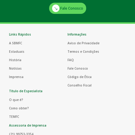
Fale Conosco
Links Rápidos
Informações
A SBMFC
Aviso de Privacidade
Estaduais
Termos e Condições
História
FAQ
Notícias
Fale Conosco
Imprensa
Código de Ética
Conselho Fiscal
Título de Especialista
O que é?
Como obter?
TEMFC
Assessoria de Imprensa
(21) 99753-3354