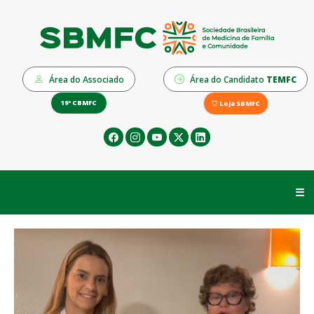
Área do Associado
Área do Candidato
TEMFC
19º CBMFC
Loja SBMFC
☰