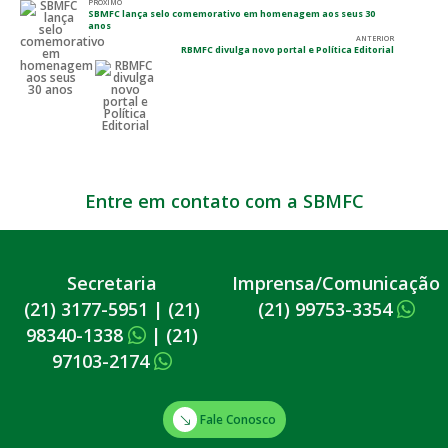
PRÓXIMO
SBMFC lança selo comemorativo em homenagem aos seus 30
anos
ANTERIOR
RBMFC divulga novo portal e Política Editorial
Entre em contato com a SBMFC
Secretaria
Imprensa/Comunicação
(21) 3177-5951
|
(21)
(21) 99753-3354
98340-1338
|
(21)
97103-2174
Fale Conosco