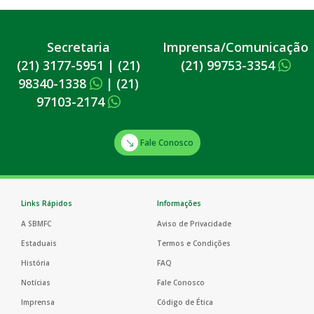
Secretaria
Imprensa/Comunicação
(21) 3177-5951
|
(21)
(21) 99753-3354
98340-1338
|
(21)
97103-2174
Fale Conosco
Links Rápidos
Informações
A SBMFC
Aviso de Privacidade
Estaduais
Termos e Condições
História
FAQ
Notícias
Fale Conosco
Imprensa
Código de Ética