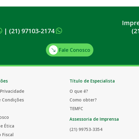
Impr
|
(21) 97103-2174
(2
Fale Conosco
ções
Título de Especialista
 Privacidade
O que é?
e Condições
Como obter?
TEMFC
osco
Assessoria de Imprensa
e Ética
(21) 99753-3354
 Fiscal