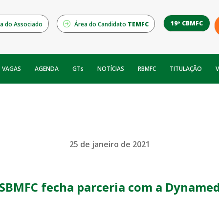
19º CBMFC
a do Associado
Área do Candidato
TEMFC
NOTÍCIAS
RBMFC
V
VAGAS
AGENDA
GTs
TITULAÇÃO
25 de janeiro de 2021
SBMFC fecha parceria com a Dyname