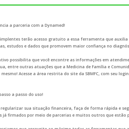
uncia a parceria com a Dynamed!
implentes terão acesso gratuito a essa ferramenta que auxilia n
as, estudos e dados que promovem maior confiança no diagnós
tivo possibilita que você encontre as informações em atendimen
 rua, entre outras atuações que a Medicina de Família e Comuni
mesmo! Acesse a área restrita do site da SBMFC, com seu login 
passo a passo do uso!
regularizar sua situação financeira, faça de forma rápida e se
s já firmados por meio de parcerias e muitos outros que estão p
 desejamos que aproveite ao máximo todas as ferramentas que a