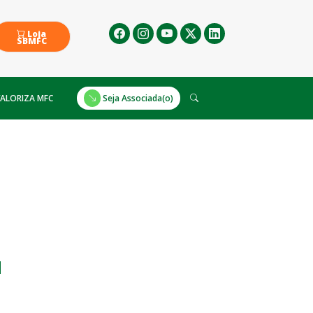
Loja
SBMFC
ALORIZA MFC
Seja Associada(o)
d