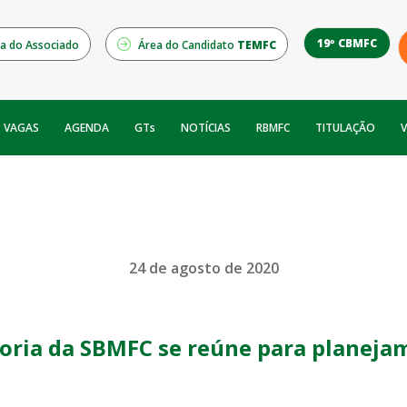
19º CBMFC
a do Associado
Área do Candidato
TEMFC
NOTÍCIAS
RBMFC
V
VAGAS
AGENDA
GTs
TITULAÇÃO
24 de agosto de 2020
toria da SBMFC se reúne para planeja