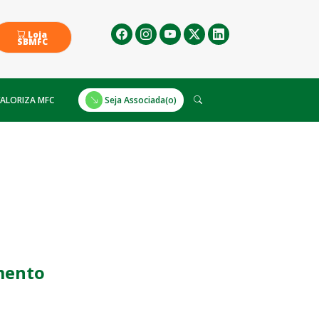
Loja
SBMFC
ALORIZA MFC
Seja Associada(o)
mento