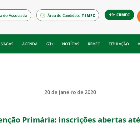
19º CBMFC
a do Associado
Área do Candidato
TEMFC
NOTÍCIAS
RBMFC
V
VAGAS
AGENDA
GTs
TITULAÇÃO
20 de janeiro de 2020
nção Primária: inscrições abertas até