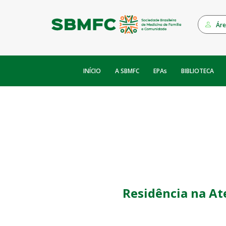
Áre
INÍCIO
EPAs
A SBMFC
BIBLIOTECA
Residência na Ate