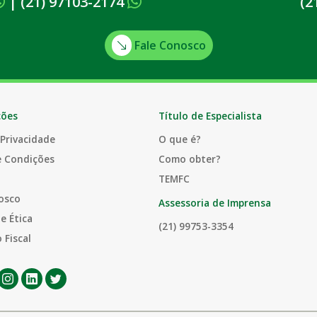
|
(21) 97103-2174
(2
Fale Conosco
ções
Título de Especialista
 Privacidade
O que é?
e Condições
Como obter?
TEMFC
osco
Assessoria de Imprensa
e Ética
(21) 99753-3354
 Fiscal