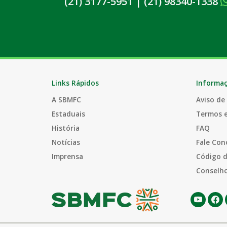
(21) 3177-5951
|
(21) 98340-1338
Links Rápidos
Informa
A SBMFC
Aviso de
Estaduais
Termos 
História
FAQ
Notícias
Fale Con
Imprensa
Código d
Conselho