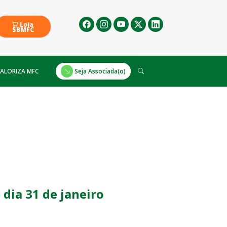
Loja
SBMFC
ALORIZA MFC
Seja Associada(o)
 dia 31 de janeiro