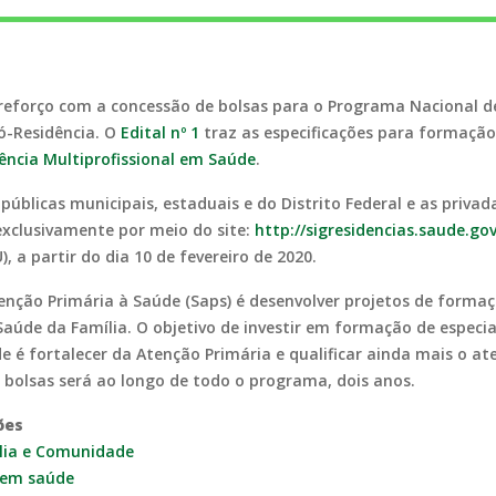
 reforço com a concessão de bolsas para o Programa Nacional 
ró-Residência. O
Edital nº 1
traz as especificações para formaçã
dência Multiprofissional em Saúde
.
públicas municipais, estaduais e do Distrito Federal e as privad
 exclusivamente por meio do site:
http://sigresidencias.saude.gov
, a partir do dia 10 de fevereiro de 2020.
enção Primária à Saúde (Saps) é desenvolver projetos de formaç
Saúde da Família. O objetivo de investir em formação de especi
de é fortalecer da Atenção Primária e qualificar ainda mais o 
 bolsas será ao longo de todo o programa, dois anos.
ões
ília e Comunidade
l em saúde