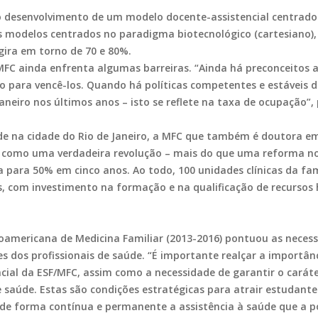
lo desenvolvimento de um modelo docente-assistencial centrad
 modelos centrados no paradigma biotecnológico (cartesiano),
gira em torno de 70 e 80%.
 MFC ainda enfrenta algumas barreiras. “Ainda há preconceitos 
zo para vencê-los. Quando há políticas competentes e estáveis 
Janeiro nos últimos anos – isto se reflete na taxa de ocupação”,
e na cidade do Rio de Janeiro, a MFC que também é doutora em
 como uma verdadeira revolução – mais do que uma reforma no
a para 50% em cinco anos. Ao todo, 100 unidades clínicas da fam
, com investimento na formação e na qualificação de recursos 
roamericana de Medicina Familiar (2013-2016) pontuou as neces
s dos profissionais de saúde. “É importante realçar a importân
ncial da ESF/MFC, assim como a necessidade de garantir o carát
de saúde. Estas são condições estratégicas para atrair estudant
r de forma contínua e permanente a assistência à saúde que a p