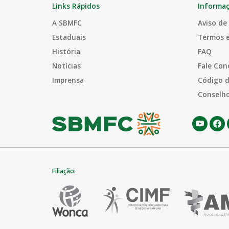
Links Rápidos
Informa
A SBMFC
Aviso de
Estaduais
Termos 
História
FAQ
Notícias
Fale Con
Imprensa
Código d
Conselho
Filiação: