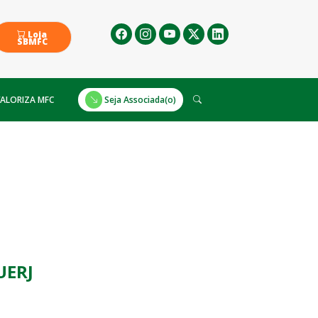
Loja
SBMFC
ALORIZA MFC
Seja Associada(o)
UERJ