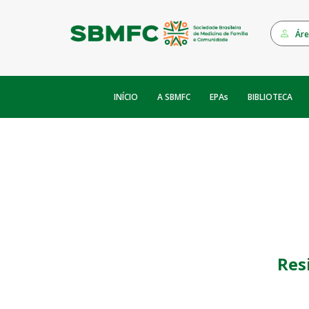
Áre
INÍCIO
EPAs
A SBMFC
BIBLIOTECA
Res