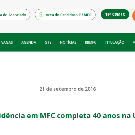
19º CBMFC
a do Associado
Área do Candidato
TEMFC
NOTÍCIAS
RBMFC
V
VAGAS
AGENDA
GTs
TITULAÇÃO
21 de setembro de 2016
idência em MFC completa 40 anos na 