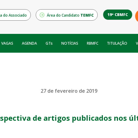
19º CBMFC
a do Associado
Área do Candidato
TEMFC
NOTÍCIAS
RBMFC
V
VAGAS
AGENDA
GTs
TITULAÇÃO
27 de fevereiro de 2019
spectiva de artigos publicados nos úl