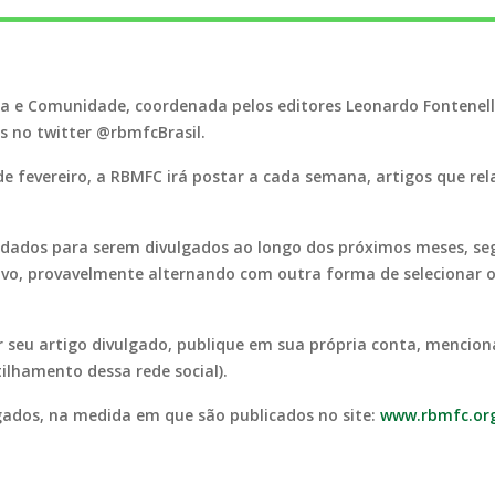
lia e Comunidade, coordenada pelos editores Leonardo Fontenelle
s no twitter @rbmfcBrasil.
de fevereiro, a RBMFC irá postar a cada semana, artigos que rela
dados para serem divulgados ao longo dos próximos meses, se
o, provavelmente alternando com outra forma de selecionar ou
ver seu artigo divulgado, publique em sua própria conta, mencion
ilhamento dessa rede social).
gados, na medida em que são publicados no site:
www.rbmfc.org