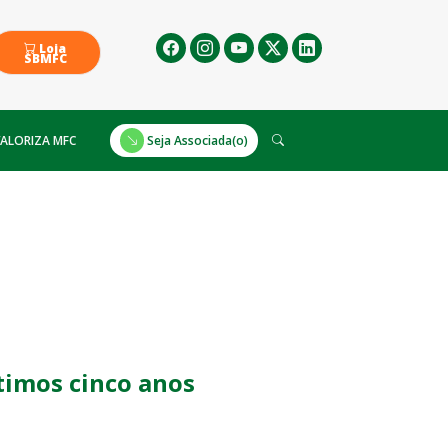
Loja
SBMFC
ALORIZA MFC
Seja Associada(o)
timos cinco anos