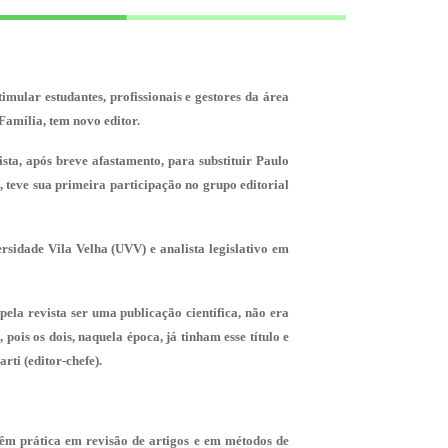
ular estudantes, profissionais e gestores da área
Família, tem novo editor.
ta, após breve afastamento, para substituir Paulo
 teve sua primeira participação no grupo editorial
rsidade Vila Velha (UVV) e analista legislativo em
ela revista ser uma publicação científica, não era
ois os dois, naquela época, já tinham esse título e
rti (editor-chefe).
 têm prática em revisão de artigos e em métodos de