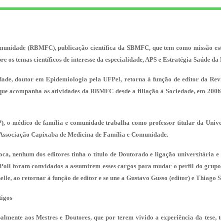
munidade (RBMFC), publicação científica da SBMFC, que tem como missão estim
e os temas científicos de interesse da especialidade, APS e Estratégia Saúde da 
ade, doutor em Epidemiologia pela UFPel, retorna à função de editor da Revis
 que acompanha as atividades da RBMFC desde a filiação à Sociedade, em 2006,
P
), o médico de família e comunidade trabalha como professor titular da Unive
Associação Capixaba de Medicina de Família e Comunidade
.
a, nenhum dos editores tinha o título de Doutorado e ligação universitária e p
oli foram convidados a assumirem esses cargos para mudar o perfil do grupo, p
le, ao retornar à função de editor e se une a Gustavo Gusso (editor) e Thiago Sa
tigos
palmente aos Mestres e Doutores, que por terem vivido a experiência da tese,