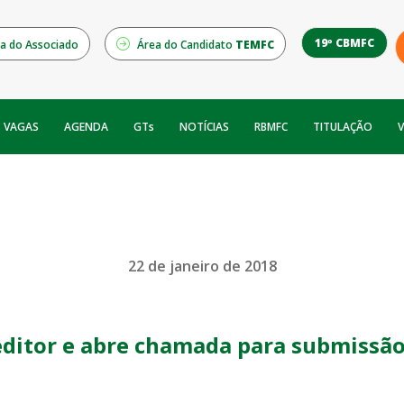
19º CBMFC
a do Associado
Área do Candidato
TEMFC
NOTÍCIAS
RBMFC
V
VAGAS
AGENDA
GTs
TITULAÇÃO
22 de janeiro de 2018
itor e abre chamada para submissão 