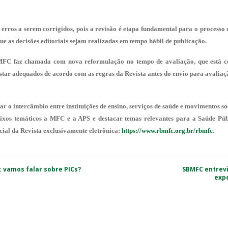
 erros a serem corrigidos, pois a revisão é etapa fundamental para o processo
ue as decisões editoriais sejam realizadas em tempo hábil de publicação.
MFC faz chamada com nova reformulação no tempo de avaliação, que está c
star adequados de acordo com as regras da Revista antes do envio para avaliaçã
r o intercâmbio entre instituições de ensino, serviços de saúde e movimentos s
ixos temáticos a MFC e a APS e destacar temas relevantes para a Saúde Púb
icial da Revista exclusivamente eletrônica:
https://www.rbmfc.org.br/rbmfc
.
: vamos falar sobre PICs?
SBMFC entrevi
exp