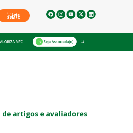
Loja
SBMFC
ALORIZA MFC
Seja Associada(o)
de artigos e avaliadores