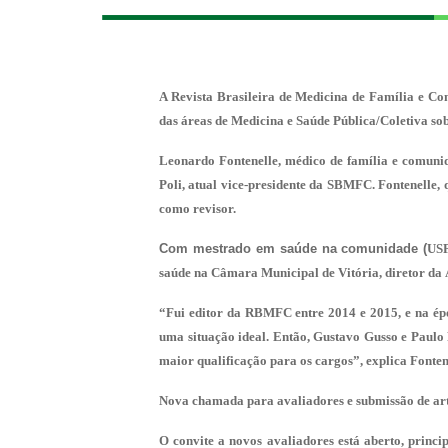
A Revista Brasileira de Medicina de Família e Co
das áreas de Medicina e Saúde Pública/Coletiva sobr
Leonardo Fontenelle, médico de família e comunid
Poli, atual vice-presidente da SBMFC. Fontenelle,
como revisor.
Com mestrado em saúde na comunidade (
US
saúde na Câmara Municipal de Vitória, diretor da
“Fui editor da RBMFC entre 2014 e 2015, e na époc
uma situação ideal. Então, Gustavo Gusso e Paulo P
maior qualificação para os cargos”, explica Fontenel
Nova chamada para avaliadores e submissão de ar
O convite a novos avaliadores está aberto, princi