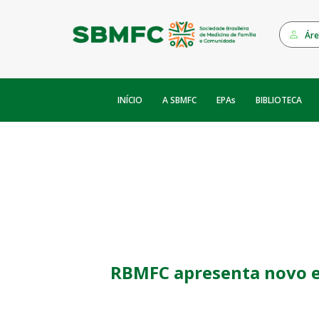
Áre
INÍCIO
EPAs
A SBMFC
BIBLIOTECA
RBMFC apresenta novo ed