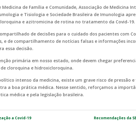
 Medicina de Família e Comunidade, Associação de Medicina Inten
neumologia e Tisiologia e Sociedade Brasileira de Imunologia a
loroquina e azitromicina de rotina no tratamento da Covid-19
mpartilhado de decisões para o cuidado dos pacientes com Cov
 e de compartilhamento de notícias falsas e informações inco
ara essa decisão.
nção primária em nosso estado, onde devem chegar preferencia
 de cloroquina e hidroxicloroquina.
olítico intenso da medicina, existe um grave risco de pressão e 
tra a boa prática médica. Nesse sentido, reforçamos a import
tica médica e pela legislação brasileira.
zação a Covid-19
Recomendações da SB