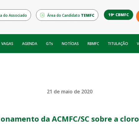
19º CBMFC
a do Associado
Área do Candidato
TEMFC
NOTÍCIAS
RBMFC
V
VAGAS
AGENDA
GTs
TITULAÇÃO
21 de maio de 2020
ionamento da ACMFC/SC sobre a clor