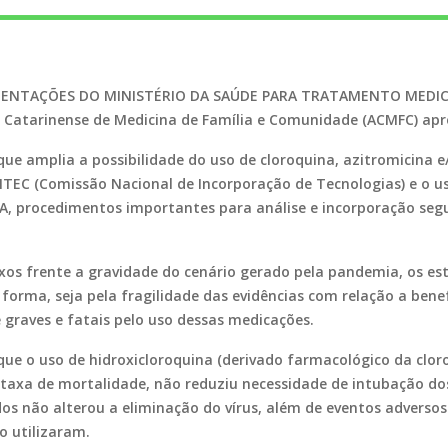
ORIENTAÇÕES DO MINISTÉRIO DA SAÚDE PARA TRATAMENTO MED
Catarinense de Medicina de Família e Comunidade (ACMFC) apr
 amplia a possibilidade do uso de cloroquina, azitromicina e/
NITEC (Comissão Nacional de Incorporação de Tecnologias) e o 
SA, procedimentos importantes para análise e incorporação seg
xos frente a gravidade do cenário gerado pela pandemia, os es
forma, seja pela fragilidade das evidências com relação a benef
e graves e fatais pelo uso dessas medicações.
ue o uso de hidroxicloroquina (derivado farmacológico da clor
taxa de mortalidade, não reduziu necessidade de intubação do
dos não alterou a eliminação do vírus, além de eventos adverso
o utilizaram.