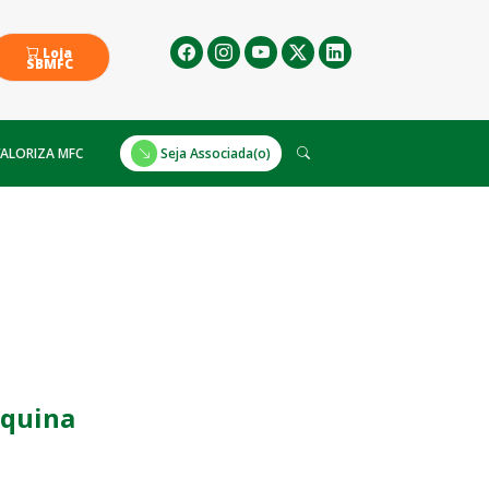
Loja
SBMFC
ALORIZA MFC
Seja Associada(o)
oquina