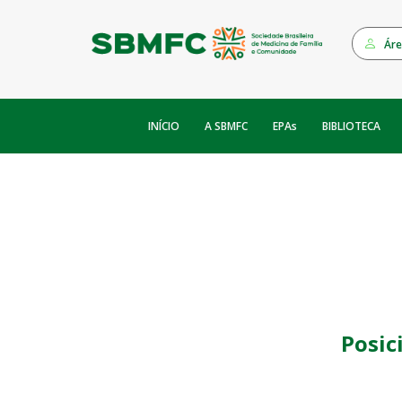
Áre
INÍCIO
EPAs
A SBMFC
BIBLIOTECA
Posic