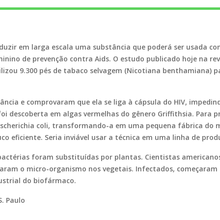
duzir em larga escala uma substância que poderá ser usada com
nino de prevenção contra Aids. O estudo publicado hoje na revi
lizou 9.300 pés de tabaco selvagem (
Nicotiana benthamiana
) 
ncia e comprovaram que ela se liga à cápsula do HIV, impedindo
 foi descoberta em algas vermelhas do gênero
Griffithsia
. Para p
scherichia coli
, transformando-a em uma pequena fábrica do m
 eficiente. Seria inviável usar a técnica em uma linha de prod
bactérias foram substituídas por plantas. Cientistas american
ularam o micro-organismo nos vegetais. Infectados, começaram
ustrial do biofármaco.
. Paulo