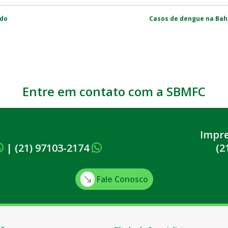
udo
Casos de dengue na Bah
Entre em contato com a SBMFC
Impr
|
(21) 97103-2174
(2
Fale Conosco