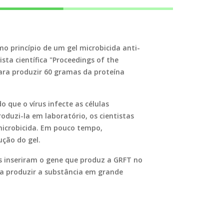
o princípio de um gel microbicida anti-
sta científica "Proceedings of the
para produzir 60 gramas da proteína
 que o vírus infecte as células
roduzi-la em laboratório, os cientistas
icrobicida. Em pouco tempo,
ução do gel.
os inseriram o gene que produz a GRFT no
 a produzir a substância em grande