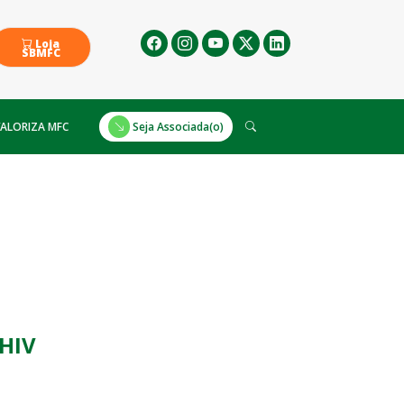
Loja
SBMFC
ALORIZA MFC
Seja Associada(o)
-HIV