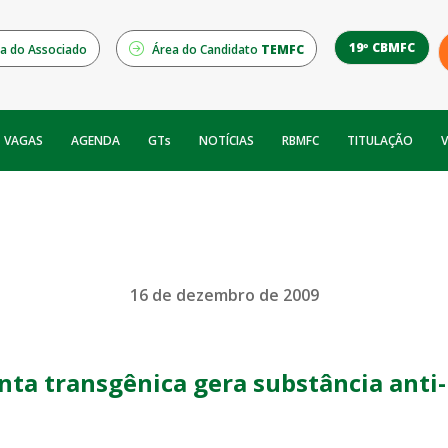
19º CBMFC
a do Associado
Área do Candidato
TEMFC
NOTÍCIAS
RBMFC
V
VAGAS
AGENDA
GTs
TITULAÇÃO
16 de dezembro de 2009
nta transgênica gera substância anti