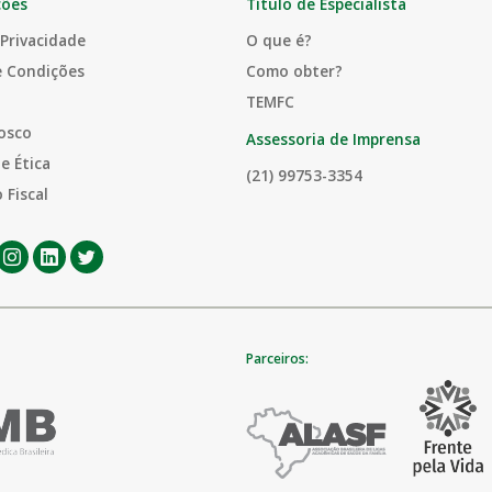
ções
Título de Especialista
 Privacidade
O que é?
e Condições
Como obter?
TEMFC
osco
Assessoria de Imprensa
e Ética
(21) 99753-3354
 Fiscal
Parceiros: