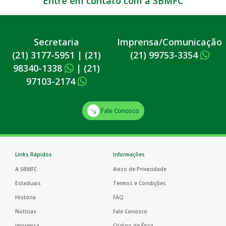
Entre em contato com a SBMFC
Secretaria
Imprensa/Comunicação
(21) 3177-5951
|
(21)
(21) 99753-3354
98340-1338
|
(21)
97103-2174
Fale Conosco
Links Rápidos
Informações
A SBMFC
Aviso de Privacidade
Estaduais
Termos e Condições
História
FAQ
Notícias
Fale Conosco
Imprensa
Código de Ética