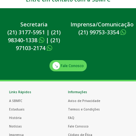
Secretaria
Imprensa/Comunicação
(21) 3177-5951
|
(21)
(21) 99753-3354
98340-1338
|
(21)
97103-2174
Fale Conosco
Links Rápidos
Informações
A SBMFC
Aviso de Privacidade
Estaduais
Termos e Condições
História
FAQ
Notícias
Fale Conosco
Imprensa
Código de Ética