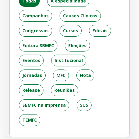
Todas
A especialidade
Campanhas
Causos Clínicos
Congressos
Cursos
Editais
Editora SBMFC
Eleições
Eventos
Institucional
Jornadas
MFC
Nota
Release
Reuniões
SBMFC na Imprensa
SUS
TEMFC