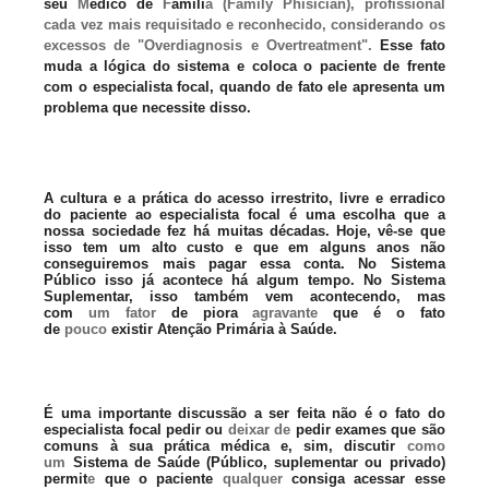
seu
M
édico de
F
amíli
a (Family Phisician), profissional
cada vez mais requisitado e reconhecido, considerando os
excessos de "Overdiagnosis e Overtreatment".
Esse fato
muda a lógica do sistema e coloca o paciente de frente
com o especialista focal, quando de fato ele apresenta um
problema que necessite disso.
A cultura e a prática do acesso irrestrito, livre e erradico
do paciente ao especialista focal é uma escolha que a
nossa sociedade fez há muitas décadas. Hoje, vê-se que
isso tem um alto custo e que em alguns anos não
conseguiremos mais pagar essa conta. No Sistema
Público isso já acontece há algum tempo. No Sistema
Suplementar, isso também vem acontecendo, mas
com
um fator
de piora
agravante
que é o fato
de
pouco
existir Atenção Primária à Saúde.
É uma importante discussão a ser feita não é o fato do
especialista focal pedir ou
deixar de
pedir exames que são
comuns à sua prática médica e, sim, discutir
como
um
Sistema de Saúde (Público, suplementar ou privado)
permit
e
que o paciente
qualquer
consiga acessar esse