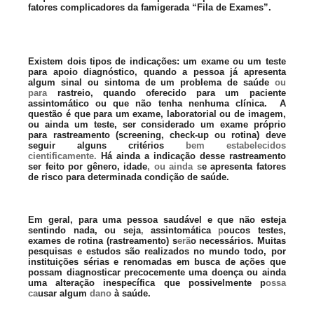
fatores complicadores da famigerada “Fila de Exames”.
Existem dois tipos de indicações: um exame ou um teste
para apoio diagnóstico, quando a pessoa já apresenta
algum sinal ou sintoma de um problema de saúde
ou
para
rastreio, quando oferecido para um paciente
assintomático ou que não tenha nenhuma clínica. A
questão é que para um exame, laboratorial ou de imagem,
ou ainda um teste, ser considerado um exame próprio
para rastreamento (screening, check-up ou rotina) deve
seguir alguns critérios
bem estabelecidos
cientificamente.
Há ainda a indicação desse rastreamento
ser feito por gênero, idade
, ou ainda s
e apresenta fatores
de risco para determinada condição de saúde.
Em geral, para uma pessoa saudável e que não esteja
sentindo nada, ou seja
,
assintomática
p
oucos testes,
exames de rotina (rastreamento) s
erã
o necessários. Muitas
pesquisas e estudos são realizados no mundo todo, por
instituições sérias e renomadas em busca de ações que
possam diagnosticar precocemente uma doença ou ainda
uma alteração inespecífica que possivelmente p
ossa
ca
usar algum
dano
à saúde.