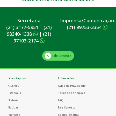
Secretaria
Imprensa/Comunicação
(21) 3177-5951
|
(21)
(21) 99753-3354
98340-1338
|
(21)
97103-2174
Fale Conosco
Links Rápidos
Informações
A SBMFC
Aviso de Privacidade
Estaduais
Termos e Condições
História
FAQ
Notícias
Fale Conosco
Imprensa
Código de Ética