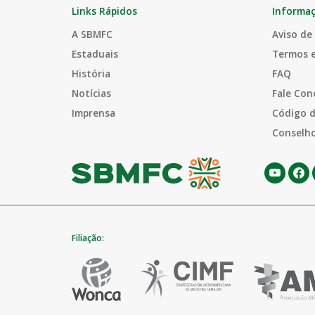
Links Rápidos
Informa
A SBMFC
Aviso de
Estaduais
Termos 
História
FAQ
Notícias
Fale Con
Imprensa
Código d
Conselho
Filiação: