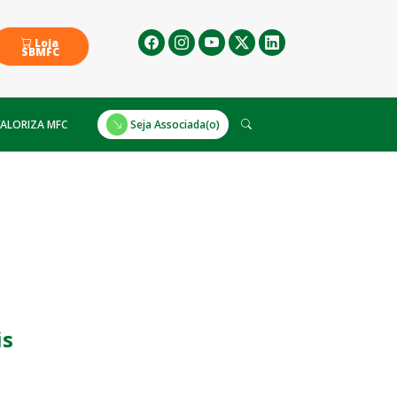
Loja
SBMFC
ALORIZA MFC
Seja Associada(o)
is