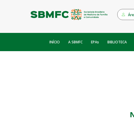
Áre
INÍCIO
EPAs
A SBMFC
BIBLIOTECA
N