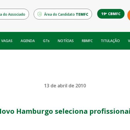
19º CBMFC
a do Associado
Área do Candidato
TEMFC
NOTÍCIAS
RBMFC
V
VAGAS
AGENDA
GTs
TITULAÇÃO
13 de abril de 2010
ovo Hamburgo seleciona profissiona