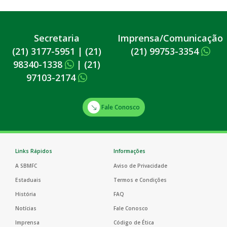
Secretaria
Imprensa/Comunicação
(21) 3177-5951
|
(21)
(21) 99753-3354
98340-1338
|
(21)
97103-2174
Fale Conosco
Links Rápidos
Informações
A SBMFC
Aviso de Privacidade
Estaduais
Termos e Condições
História
FAQ
Notícias
Fale Conosco
Imprensa
Código de Ética