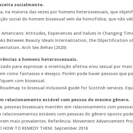
aceita socialmente.
da, na maioria das vezes por homens heterossexuais, que objeti
ão social do homem bissexual vem da homofobia, que não váli
T Americans: Attitudes, Experiences and Values in Changing Time
Links Between Beauty Ideals Internalization, the Objectificati
entation. Arch Sex Behav (2020)
ferências a homens heterossexuais.
lizado para expressar a orientação afetiva e/ou sexual por ma
bem como fantasias e desejos. Porém pode haver pessoas que 
fiquem com bissexual.
Roadmap to bisexual inclusionA guide for Scottish services. Eq
êm relacionamento estável com pessoa do mesmo gênero.
, pessoas bissexuais mantêm sim relacionamento com pessoas
 relacionamentos estáveis com pessoas do gênero oposto pode 
serem mais prevalentes. Referência: Movement Advancement Proj
AND HOW TO REMEDY THEM. September 2016