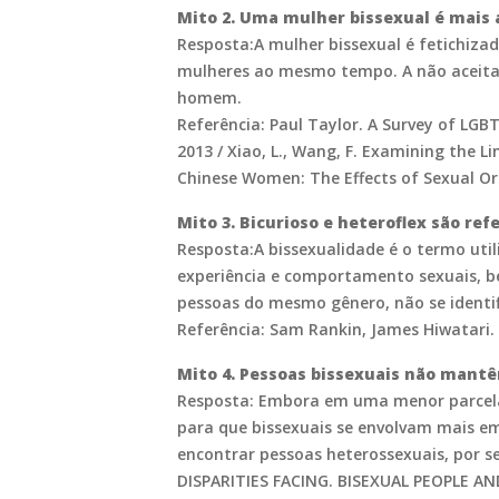
Mito 2. Uma mulher bissexual é mais 
Resposta:A mulher bissexual é fetichiza
mulheres ao mesmo tempo. A não aceitaç
homem.
Referência: Paul Taylor. A Survey of LGB
2013 / Xiao, L., Wang, F. Examining the 
Chinese Women: The Effects of Sexual Ori
Mito 3. Bicurioso e heteroflex são re
Resposta:A bissexualidade é o termo uti
experiência e comportamento sexuais, 
pessoas do mesmo gênero, não se identi
Referência: Sam Rankin, James Hiwatari. 
Mito 4. Pessoas bissexuais não mant
Resposta: Embora em uma menor parcela
para que bissexuais se envolvam mais em
encontrar pessoas heterossexuais, por 
DISPARITIES FACING. BISEXUAL PEOPLE 