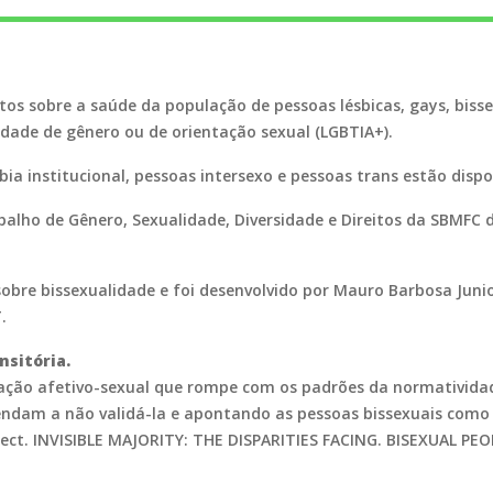
os sobre a saúde da população de pessoas lésbicas, gays, bissex
idade de gênero ou de orientação sexual (LGBTIA+).
ia institucional, pessoas intersexo e pessoas trans estão dispo
balho de Gênero, Sexualidade, Diversidade e Direitos da SBMFC 
bre bissexualidade e foi desenvolvido por Mauro Barbosa Junio
T.
nsitória.
ação afetivo-sexual que rompe com os padrões da normatividad
ndam a não validá-la e apontando as pessoas bissexuais como
ect. INVISIBLE MAJORITY: THE DISPARITIES FACING. BISEXUAL 