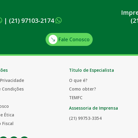
Impr
|
(21) 97103-2174
(2
Fale Conosco
ções
Título de Especialista
 Privacidade
O que é?
e Condições
Como obter?
TEMFC
osco
Assessoria de Imprensa
e Ética
(21) 99753-3354
 Fiscal