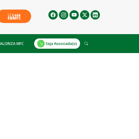
Loja
SBMFC
ALORIZA MFC
Seja Associada(o)