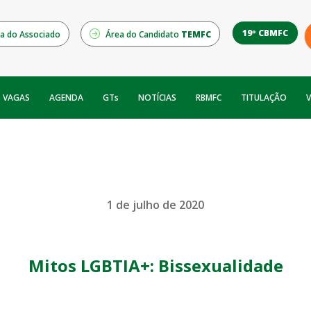
19º CBMFC
a do Associado
Área do Candidato
TEMFC
NOTÍCIAS
RBMFC
V
VAGAS
AGENDA
GTs
TITULAÇÃO
1 de julho de 2020
Mitos LGBTIA+: Bissexualidade