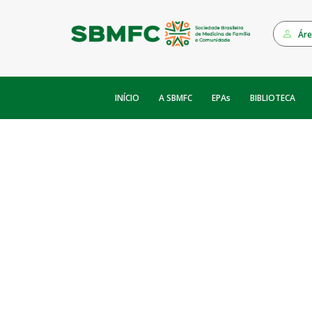
Áre
INÍCIO
EPAs
A SBMFC
BIBLIOTECA