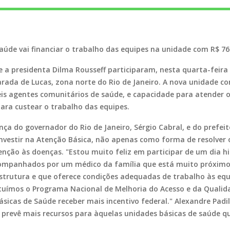
aúde vai financiar o trabalho das equipes na unidade com R$ 76
e a presidenta Dilma Rousseff participaram, nesta quarta-feira 
arada de Lucas, zona norte do Rio de Janeiro. A nova unidade c
seis agentes comunitários de saúde, e capacidade para atender 
 para custear o trabalho das equipes.
ça do governador do Rio de Janeiro, Sérgio Cabral, e do prefeit
 investir na Atenção Básica, não apenas como forma de resolver
nção às doenças. "Estou muito feliz em participar de um dia hi
companhados por um médico da família que está muito próximo 
estrutura e que oferece condições adequadas de trabalho às equ
stituímos o Programa Nacional de Melhoria do Acesso e da Qualid
ásicas de Saúde receber mais incentivo federal." Alexandre Padi
 prevê mais recursos para àquelas unidades básicas de saúde 