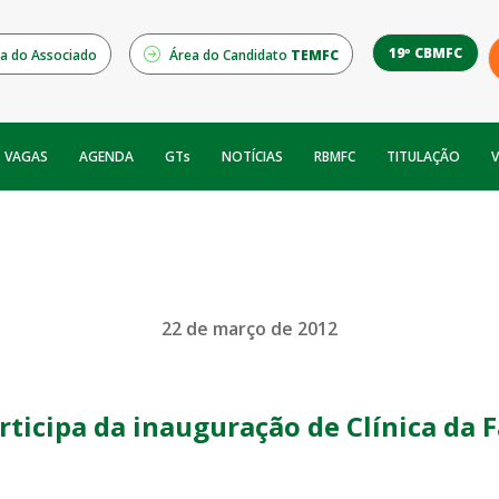
19º CBMFC
a do Associado
Área do Candidato
TEMFC
NOTÍCIAS
RBMFC
V
VAGAS
AGENDA
GTs
TITULAÇÃO
22 de março de 2012
rticipa da inauguração de Clínica da F