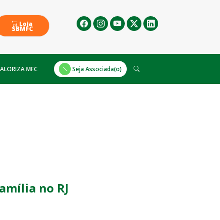
Loja
SBMFC
ALORIZA MFC
Seja Associada(o)
amília no RJ