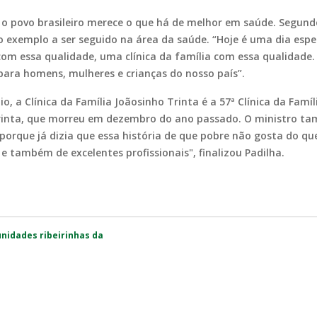
o povo brasileiro merece o que há de melhor em saúde. Segundo 
o exemplo a ser seguido na área da saúde. “Hoje é uma dia es
 com essa qualidade, uma clínica da família com essa qualidade. E
para homens, mulheres e crianças do nosso país”.
o, a Clínica da Família Joãosinho Trinta é a 57ª Clínica da Fam
Trinta, que morreu em dezembro do ano passado. O ministro 
 porque já dizia que essa história de que pobre não gosta do qu
a e também de excelentes profissionais", finalizou Padilha.
nidades ribeirinhas da