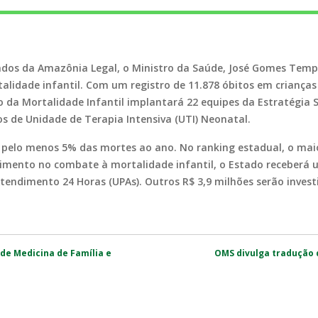
tados da Amazônia Legal, o Ministro da Saúde, José Gomes Tem
talidade infantil. Com um registro de 11.878 óbitos em crianç
o da Mortalidade Infantil implantará 22 equipes da Estratégia S
tos de Unidade de Terapia Intensiva (UTI) Neonatal.
ir pelo menos 5% das mortes ao ano. No ranking estadual, o m
imento no combate à mortalidade infantil, o Estado receberá 
Atendimento 24 Horas (UPAs). Outros R$ 3,9 milhões serão inve
de Medicina de Família e
OMS divulga tradução 