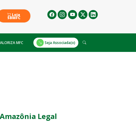
Loja
SBMFC
ALORIZA MFC
Seja Associada(o)
a Amazônia Legal