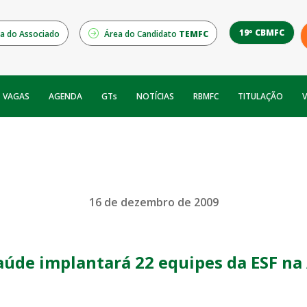
19º CBMFC
a do Associado
Área do Candidato
TEMFC
NOTÍCIAS
RBMFC
V
VAGAS
AGENDA
GTs
TITULAÇÃO
16 de dezembro de 2009
aúde implantará 22 equipes da ESF n