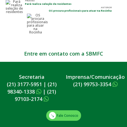
PRÓXIMO
Pará realiza seleção de residentes
ANTERIOR
OS procura profissionais para atuar na Rocinha
Entre em contato com a SBMFC
Secretaria
Imprensa/Comunicação
(21) 3177-5951
|
(21)
(21) 99753-3354
98340-1338
|
(21)
97103-2174
Fale Conosco